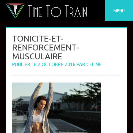
Skip
to
MENU
content
TONICITE-ET-
RENFORCEMENT-
MUSCULAIRE
PUBLIER LE
2 OCTOBRE 2016
PAR
CELINE