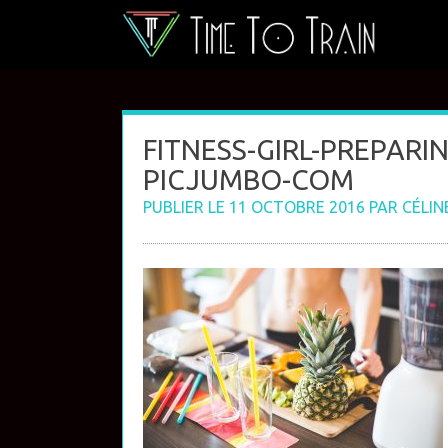
Skip
to
content
FITNESS-GIRL-PREPARI
PICJUMBO-COM
PUBLIER LE
11 OCTOBRE 2016
PAR
CÉLIN